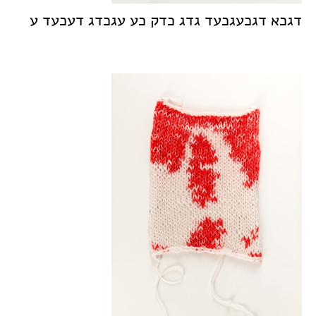
דגכא דגכעגכעד גדג כדק כע עגכדג דעכעד ע