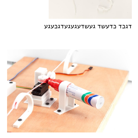
דגכד כדעשד געשדעגעגעדגכעגע