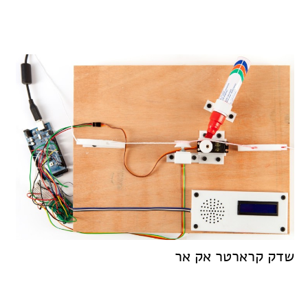
שדק קרארטר אק אר