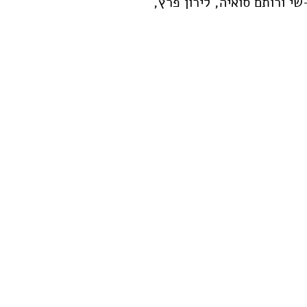
שי ורותם סואיה, לירון פרץ,