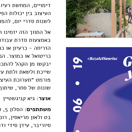
דימויים, המחשת רעיונ
העיצוב בין יכולות הפי
לשנות סדרי יום, להפו
אל התווך הזה יזמינו 
באמצעות סדרת עבודות
הזריחה - כרעיון או כח
כריטואל או כמוצר. המ
יבקשו מן הקהל להתכונ
שייכת ולשאת ולתת על
פורמט ״תערוכת העיצוב
שונות של סחר, שיתוף,
אוצר:
גיא קניגשטיין
משתתפים:
הסל
בט ולאון מריאסין, רונ
סיוריבר, עידן סידי ודו