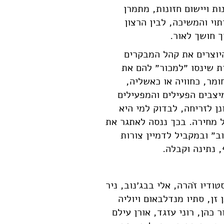
ות ויישום חזונות, מתמרן
תוי והמשיכה, לבין הרצון
ך חושך לאור.
היוצרים את קהל המבקרים
 שינסו ״למכור״ להם את
ומר, כחוויה או כאשליה,
יצבים הפעילים והמפעילים
ן לזריחה, לבדוק למי היא
 מחירה. בכך ננסה לאתגר את
״ ובמקביל לדמיין צורות
 נתינה וקבלה.
ון 5, סטודיו זֹהרה, אלי בבג׳נוב, ניר
ן זן, סתיו מנדלבאום ויוליה
ר כהן, רוני עזגד, אורן עילם