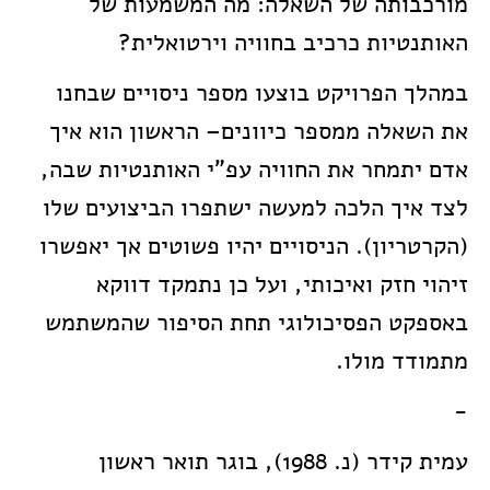
מורכבותה של השאלה: מה המשמעות של
האותנטיות כרכיב בחוויה וירטואלית?
במהלך הפרויקט בוצעו מספר ניסויים שבחנו
את השאלה ממספר כיוונים– הראשון הוא איך
אדם יתמחר את החוויה עפ"י האותנטיות שבה,
לצד איך הלכה למעשה ישתפרו הביצועים שלו
(הקרטריון). הניסויים יהיו פשוטים אך יאפשרו
זיהוי חזק ואיכותי, ועל כן נתמקד דווקא
באספקט הפסיכולוגי תחת הסיפור שהמשתמש
מתמודד מולו.
-
עמית קידר (נ. 1988), בוגר תואר ראשון