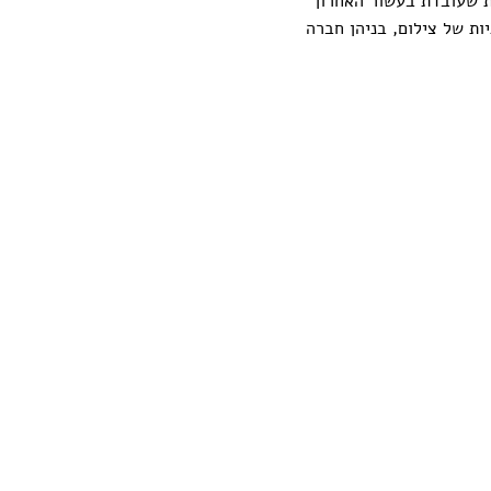
קס (נ. 1978) היא צלמת שעובדת בעשור האחרון
ת של צילום, בניהן חברה