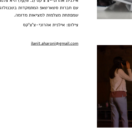
אילנית אהרוני-צ'צ'
עם חברות סטארטאפ המתמקדות בטכנולוגיו
שמפתחת מצלמות למציאות מדומה.
צילום: אילנית אהרוני-צ'צ'קס
ilanit.aharoni@gmail.com