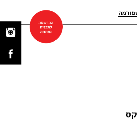
פורמה
קס