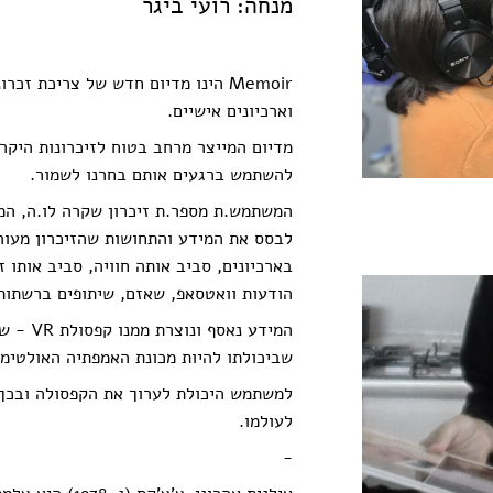
מנחה: רועי ביגר
Memoir הינו מדיום חדש של צריכת זכ
וארכיונים אישיים.
מדיום המייצר מרחב בטוח לזיכרונות היקרים
להשתמש ברגעים אותם בחרנו לשמור.
המשתמש.ת מספר.ת זיכרון שקרה לו.ה, ה
לבסס את המידע והתחושות שהזיכרון מעור
בארכיונים, סביב אותה חוויה, סביב אותו זי
הודעות וואטסאפ, שאזם, שיתופים ברשתות
המידע נאס
שביכולתו להיות מכונת האמפתיה האולטימט
למשתמש היכולת לערוך את הקפסולה ובכך
לעולמו.
-