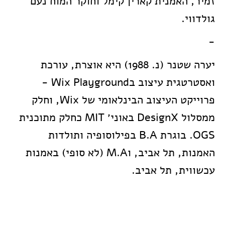
זמיר, האמנית קארין קימל וחוקר המוח נעם
גולדווי.
-
יערה שטנר (נ. 1988) היא אוצרת, עורכת
ואסטרטגית עיצוב בWix Playground -
פרוייקט העיצוב הבינלאומי של Wix, וחלק
ממסלול DesignX באוני׳ MIT כחלק מתוכנית
OGS. בוגרת B.A בפילוסופיה ותולדות
האמנות, תל אביב, וM.A (לא סופי) באמנות
עכשווית, תל אביב.